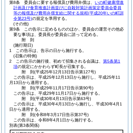
第8条
委員会に要する報償及び費用弁償は、
いの町健康増進
計画及び食育推進計画並びに自殺対策計画策定委員会委員
等の報償及び費用弁償支給に関する規程
(平成20年いの町訓
令第23号)
の規定を準用する。
(その他)
第9条
この告示に定めるもののほか、委員会の運営その他必
要な事項は、委員長が委員会に諮って定める。
附
則
(施行期日)
1
この告示は、告示の日から施行する。
(召集の特例)
2
この告示の施行後、初めて招集される会議は、
第5条第1
項
の規定にかかわらず町長が召集する。
附
則
(平成25年12月13日
告示第127号)
この告示は、平成25年12月13日から施行し、平成25年11
月13日から適用する。
附
則
(平成29年11月17日
告示第90号)
この告示は、平成29年11月17日から施行する。
附
則
(平成30年4月13日
告示第63号)
この告示は、平成30年4月13日から施行し、平成30年4月1
日から適用する。
附
則
(令和8年3月17日
告示第37号)
この告示は、令和8年4月1日から施行する。
別表
(第3条関係)