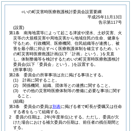
○いの町災害時医療救護検討委員会設置要綱
平成25年11月13日
告示第117号
(設置)
第1条
南海地震等によって起こる津波や浸水、土砂災害、火
災等の大規模災害や局地災害から地域住民の生命、健康を
守るため、行政機関、医療機関、住民組織等が連携し、被
害を最小限に抑止すべく医療救護体制を確立するため、い
の町災害時医療救護計画
(以下「計画」という。)
を見直
し、体制整備等を検討するためいの町災害時医療救護検討
委員会
(以下「委員会」という。)
を設置する。
(所掌事項)
第2条
委員会の所掌事項は次に掲げる事項とする。
(1)
計画に関すること。
(2)
関係機関、組織、団体等との連携に関すること。
(3)
その他の災害時医療体制等の整備に必要な事項に関す
ること。
(組織)
第3条
委員会の委員は
別表
に掲げる者で町長が委嘱又は任命
する者をもって組織する。
2
委員の任期は、2年
(年度単位)
とする。
ただし、委員が欠
けた場合における補欠委員の任期は、前任者の残任期間と
する。