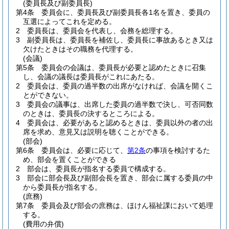
(委員長及び副委員長)
第4条
委員会に、委員長及び副委員長各1名を置き、委員の
互選によってこれを定める。
2
委員長は、委員会を代表し、会務を総理する。
3
副委員長は、委員長を補佐し、委員長に事故あるとき又は
欠けたときはその職務を代理する。
(会議)
第5条
委員会の会議は、委員長が必要と認めたときに召集
し、会議の議長は委員長がこれにあたる。
2
委員会は、委員の過半数の出席がなければ、会議を開くこ
とができない。
3
委員会の議事は、出席した委員の過半数で決し、可否同数
のときは、委員長の決するところによる。
4
委員会は、必要があると認めるときは、委員以外の者の出
席を求め、意見又は説明を聴くことができる。
(部会)
第6条
委員会は、必要に応じて、
第2条
の事項を検討するた
め、部会を置くことができる
2
部会は、委員長が指名する委員で構成する。
3
部会に部会長及び副部会長を置き、部会に属する委員の中
から委員長が指名する。
(庶務)
第7条
委員会及び部会の庶務は、ほけん福祉課において処理
する。
(費用の弁償)