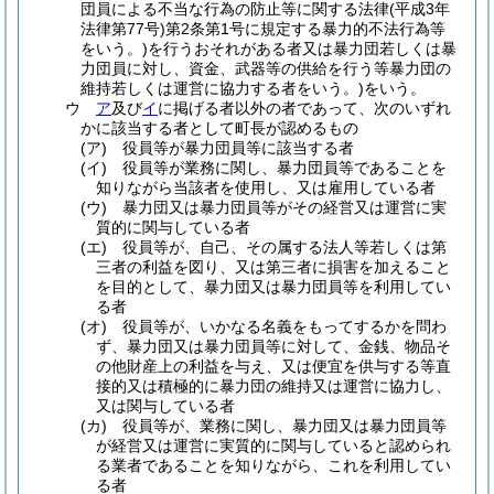
団員による不当な行為の防止等に関する法律
(平成3年
法律第77号)
第2条第1号に規定する暴力的不法行為等
をいう。)
を行うおそれがある者又は暴力団若しくは暴
力団員に対し、資金、武器等の供給を行う等暴力団の
維持若しくは運営に協力する者をいう。)
をいう。
ウ
ア
及び
イ
に掲げる者以外の者であって、次のいずれ
かに該当する者として町長が認めるもの
(ア)
役員等が暴力団員等に該当する者
(イ)
役員等が業務に関し、暴力団員等であることを
知りながら当該者を使用し、又は雇用している者
(ウ)
暴力団又は暴力団員等がその経営又は運営に実
質的に関与している者
(エ)
役員等が、自己、その属する法人等若しくは第
三者の利益を図り、又は第三者に損害を加えること
を目的として、暴力団又は暴力団員等を利用してい
る者
(オ)
役員等が、いかなる名義をもってするかを問わ
ず、暴力団又は暴力団員等に対して、金銭、物品そ
の他財産上の利益を与え、又は便宜を供与する等直
接的又は積極的に暴力団の維持又は運営に協力し、
又は関与している者
(カ)
役員等が、業務に関し、暴力団又は暴力団員等
が経営又は運営に実質的に関与していると認められ
る業者であることを知りながら、これを利用してい
る者