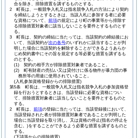
合を除き、排除措置を講ずるものとする。
2
町長は、一般競争入札又は指名競争入札の方法により契約
を締結しようとするときは、当該入札に参加する者に必要
な資格について、
前項
の規定により町の事業等から排除す
る排除措置対象者に該当しないことを要件とするものとす
る。
3
町長は、契約の締結に当たっては、当該契約の締結後にお
いて、当該契約が
次の各号
のいずれかに該当することが判
明した場合に当該契約を解除することができるようあらか
じめ契約書中にその旨を規定する等必要な措置を講ずるも
のとする。
(1)
契約の相手方が排除措置対象者であること。
(2)
町有財産の売払い又は貸付けに係る物件が暴力団の事
務所等の用途に使用されていること。
(入札参加資格登録からの排除措置)
第5条
町長は、一般競争入札又は指名競争入札の参加資格登
録を行おうとするときは、当該登録に必要な資格につい
て、排除措置対象者に該当しないことを要件とするものと
する。
2
町長は、
前項
の登録に当たっては、当該登録後において、
当該登録された者が排除措置対象者であることが判明した
場合に当該登録を取り消し、又は資格の停止
(指名の停止を
含む。)
をすることができるよう必要な措置を講ずるものと
する。
(下請等からの排除措置)