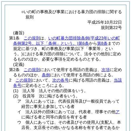
○いの町の事務及び事業における暴力団の排除に関する
規則
平成25年10月22日
規則第22号
(趣旨)
第1条
この規則
は、
いの町暴力団排除条例
(平成23年いの町
条例第2号。以下「条例」という。)
第6条
から
第8条
までの
規定に基づき、町の事務及び事業
(以下「事業等」とい
う。)
における暴力団の排除について、法令その他別に定め
るもののほか、必要な事項を定めるものとする。
(定義)
第2条
この規則
において使用する用語の意義は、
次項
に定め
るもののほか、
条例
において使用する用語の例による。
2
この規則
において、
次の各号
に掲げる用語の意義は、
当該
各号
に定めるところによる。
(1)
法人等 法人その他の団体をいう。
(2)
役員等 次に掲げる者をいう。
ア
法人にあっては、代表役員等及び一般役員であって
経営に事実上参加している者
イ
法人以外の団体にあっては、代表者、理事その他
ア
に掲げる者と同等の責任を有する者
ウ
個人にあっては、その者及びその使用人
(支配人、本
店長、支店長その他いかなる名称を有する者であるか