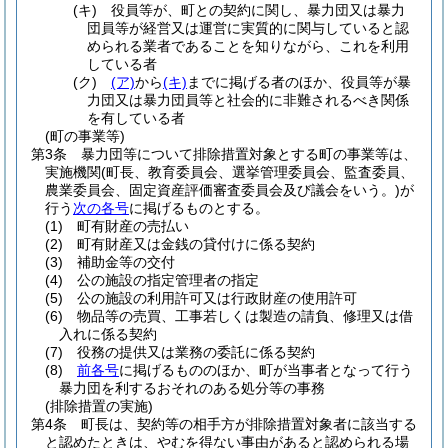
(キ)
役員等が、町との契約に関し、暴力団又は暴力
団員等が経営又は運営に実質的に関与していると認
められる業者であることを知りながら、これを利用
している者
(ク)
(ア)
から
(キ)
までに掲げる者のほか、役員等が暴
力団又は暴力団員等と社会的に非難されるべき関係
を有している者
(町の事業等)
第3条
暴力団等について排除措置対象とする町の事業等は、
実施機関
(町長、教育委員会、選挙管理委員会、監査委員、
農業委員会、固定資産評価審査委員会及び議会をいう。)
が
行う
次の各号
に掲げるものとする。
(1)
町有財産の売払い
(2)
町有財産又は金銭の貸付けに係る契約
(3)
補助金等の交付
(4)
公の施設の指定管理者の指定
(5)
公の施設の利用許可又は行政財産の使用許可
(6)
物品等の売買、工事若しくは製造の請負、修理又は借
入れに係る契約
(7)
役務の提供又は業務の委託に係る契約
(8)
前各号
に掲げるもののほか、町が当事者となって行う
暴力団を利するおそれのある処分等の事務
(排除措置の実施)
第4条
町長は、契約等の相手方が排除措置対象者に該当する
と認めたときは、やむを得ない事由があると認められる場