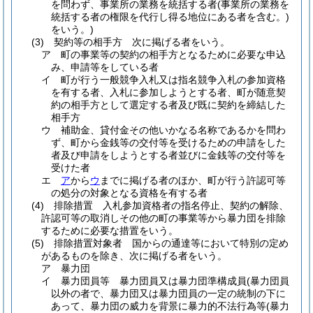
を問わず、事業所の業務を統括する者
(事業所の業務を
統括する者の権限を代行し得る地位にある者を含む。)
をいう。)
(3)
契約等の相手方 次に掲げる者をいう。
ア
町の事業等の契約の相手方となるために必要な申込
み、申請等をしている者
イ
町が行う一般競争入札又は指名競争入札の参加資格
を有する者、入札に参加しようとする者、町が随意契
約の相手方として選定する者及び既に契約を締結した
相手方
ウ
補助金、貸付金その他いかなる名称であるかを問わ
ず、町から金銭等の交付等を受けるための申請をした
者及び申請をしようとする者並びに金銭等の交付等を
受けた者
エ
ア
から
ウ
までに掲げる者のほか、町が行う許認可等
の処分の対象となる資格を有する者
(4)
排除措置 入札参加資格者の指名停止、契約の解除、
許認可等の取消しその他の町の事業等から暴力団を排除
するために必要な措置をいう。
(5)
排除措置対象者 国からの通達等において特別の定め
があるものを除き、次に掲げる者をいう。
ア
暴力団
イ
暴力団員等 暴力団員又は暴力団準構成員
(暴力団員
以外の者で、暴力団又は暴力団員の一定の統制の下に
あって、暴力団の威力を背景に暴力的不法行為等
(暴力